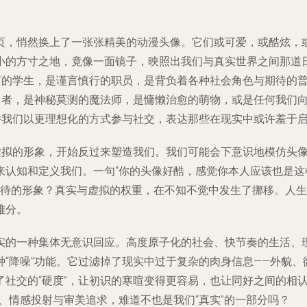
页，悄然换上了一张张精美的动漫头像。它们或可爱，或酷炫，
小的方寸之地，竟像一面镜子，映照出我们与真实世界之间那道
寡言的学生，是谨言慎行的职员，是背负着各种社会角色与期待的
的勇者，是神秘莫测的魔法师，是慵懒治愈的萌物，或是任何我们
许我们以更理想化的方式参与社交，表达那些在现实中或许羞于
虚拟的形象，开始反过来塑造我们。我们可能会下意识地模仿头像
来认知和定义我们。一句“你的头像好酷，感觉你本人应该也是这
期待的形象？真实与虚拟的权重，在不知不觉中发生了挪移。人
难分。
实的一种集体无意识回应。高度原子化的社会、快节奏的生活、
“降噪”功能。它过滤掉了现实中过于复杂的肉身信息——外貌
社交的“硬度”，让初识的寒暄变得更容易，也让同好之间的相
、情感投射与审美追求，难道不也是我们“真实”的一部分吗？