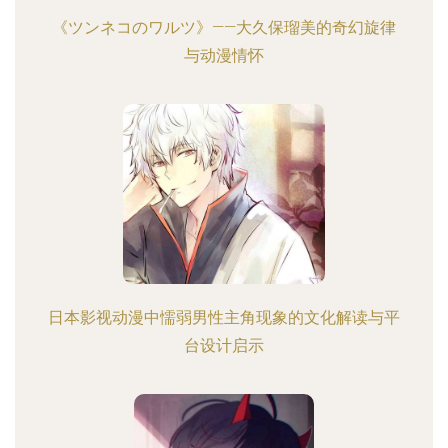
《ツンネコのワルツ》——大久保瑠美的奇幻旋律
与动漫情怀
日本影视动漫中懦弱男性主角现象的文化解读与平
台设计启示