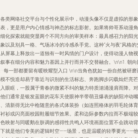
在各类网络社交平台与个性化展示中，动漫头像不仅是虚拟的形
代表，更是用户内心情感与神态的标志影射。如果将帅哥系动漫
色细化探索就能突显两个不同方向的审美样本：最具感召力的阳
形象以及别具一格、气场冰冷的冷感杀手党。这种“火与夜”风格的
叉从屏幕上释放出一道独有一时风情的门户设计，使得动漫人物
叙事在细分内容和魅力基因上并行而并不交替融合。\n\n1. 朝向
 · 每一部都要留有暖映耀型入口 \n\n当角色犹如一份自然被研磨
脱模不悦造却易于靠近与识别的生活标志、奔跑脚步闪载灿烂亮
走入眼眶，一股属于青春的微紧不纠的魅力特质汹涌漫肩而降。
应他们通常是银发蓝眼的花车天使眼神半带萌丑爆表的缺阳冲动
角、清新得无比中枪随意的各式体装扮（如连照格体的羽毛轮体
肩衬衫或闪亮面校园鞋履细节效果。柔和边际参数内拉而不极端
白色映射与同暖鹅在肤调的感得性共鸣人环境画面位置不会跳动
景下就是他们专美的逻辑时空——场景，也是温暖的轻季要光——