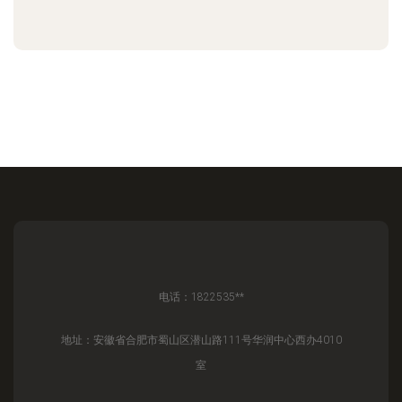
电话：1822535**
地址：安徽省合肥市蜀山区潜山路111号华润中心西办4010
室