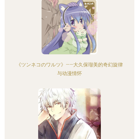
《ツンネコのワルツ》——大久保瑠美的奇幻旋律
与动漫情怀