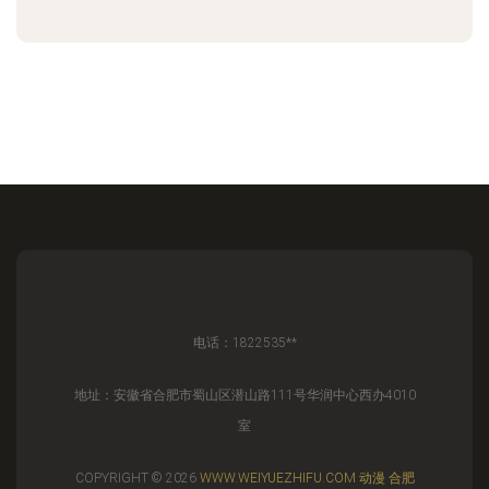
电话：1822535**
地址：安徽省合肥市蜀山区潜山路111号华润中心西办4010
室
COPYRIGHT © 2026
WWW.WEIYUEZHIFU.COM
动漫
合肥