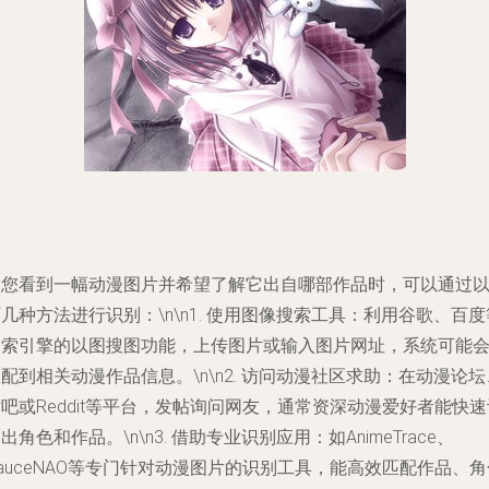
当您看到一幅动漫图片并希望了解它出自哪部作品时，可以通过
几种方法进行识别：\n\n1.
使用图像搜索工具
：利用谷歌、百度
搜索引擎的以图搜图功能，上传图片或输入图片网址，系统可能
配到相关动漫作品信息。\n\n2.
访问动漫社区求助
：在动漫论坛
吧或Reddit等平台，发帖询问网友，通常资深动漫爱好者能快速
出角色和作品。\n\n3.
借助专业识别应用
：如AnimeTrace、
auceNAO等专门针对动漫图片的识别工具，能高效匹配作品、角